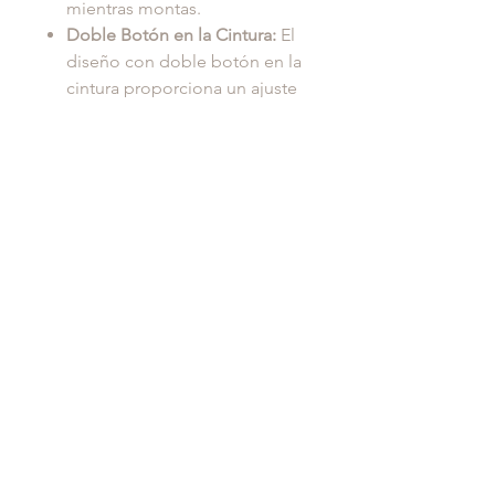
mientras montas.
Doble Botón en la Cintura:
El
diseño con doble botón en la
cintura proporciona un ajuste
firme y seguro, manteniendo
los pantalones en su lugar
durante toda la jornada.
"extraoridnary breeches for an
EXTRAORDINARY LIFE"
Fit & Estiramiento
Corte de Pretina Especial:
La
Marca
pretina es alta en la parte
posterior y media en el frente,
GRANAH EQ
ofreciendo un ajuste cómodo y
Composición
favorecedor. Este diseño asegura