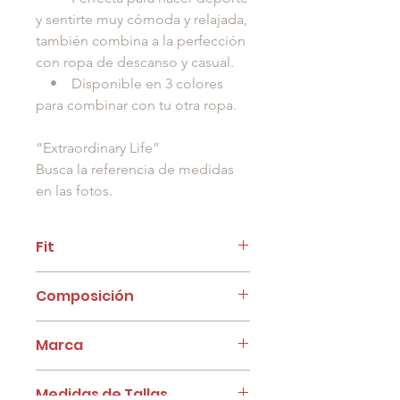
y sentirte muy cómoda y relajada,
también combina a la perfección
con ropa de descanso y casual.
• Disponible en 3 colores
para combinar con tu otra ropa.
“Extraordinary Life”
Busca la referencia de medidas
en las fotos.
Fit
Blusa sin mangas, cuello de ojal
Composición
con corte y siza semi
amplia, espalda es un poco más
80% Nylon, 20% Spandex
larga, en forma de cuenco.
Marca
Granah
Medidas de Tallas